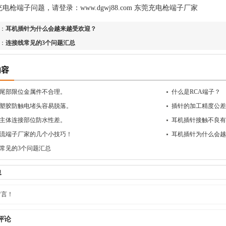
充电枪端子问题，请登录：
www.dgwj88.com
东莞充电枪端子厂家
：
耳机插针为什么会越来越受欢迎？
：
连接线常见的3个问题汇总
内容
尾部限位金属件不合理。
什么是RCA端子？
塑胶防触电堵头容易脱落。
插针的加工精度公差
主体连接部位防水性差。
耳机插针接触不良有
流端子厂家的几个小技巧！
耳机插针为什么会越
常见的3个问题汇总
息
留言！
评论