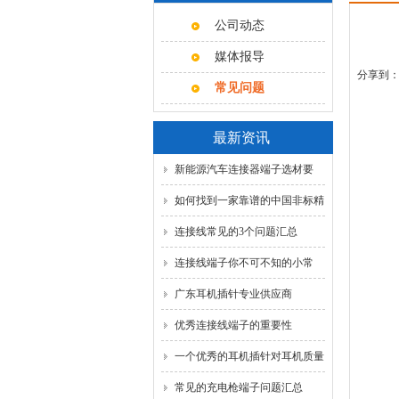
公司动态
媒体报导
分享到
常见问题
最新资讯
新能源汽车连接器端子选材要
点，磷铜与黄铜怎么选？
如何找到一家靠谱的中国非标精
密五金定制源头工厂？
连接线常见的3个问题汇总
连接线端子你不可不知的小常
识！
广东耳机插针专业供应商
优秀连接线端子的重要性
一个优秀的耳机插针对耳机质量
的影响
常见的充电枪端子问题汇总