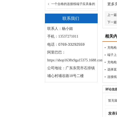
一个合格的连接线端子应具备的
更多
7大优点
上一篇
联系我们
下一篇
联系人：杨小姐
相关
手机：
13537271011
0769-33292559
电话：
充电枪
阿里巴巴：
端子上
https://shop1638x9ga15375.1688.com/
充电枪
公司地址：广东东莞市石排镇
选择直
埔心村埔谷路18号二楼
连接线
评论信
暂无
发表