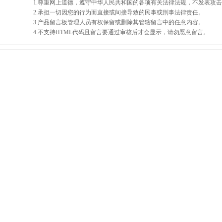
1.尊重网上道德，遵守中华人民共和国的各项有关法律法规，不发表攻
2.承担一切因您的行为而直接或间接导致的民事或刑事法律责任。
3.产品留言板管理人员有权保留或删除其管辖留言中的任意内容。
4.不支持HTML代码且留言要通过审核后才会显示，请勿恶意留言。