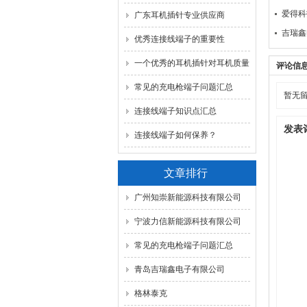
爱得科
识！
广东耳机插针专业供应商
吉瑞鑫
优秀连接线端子的重要性
一个优秀的耳机插针对耳机质量
评论信
的影响
常见的充电枪端子问题汇总
暂无
连接线端子知识点汇总
发表
连接线端子如何保养？
文章排行
广州知崇新能源科技有限公司
宁波力信新能源科技有限公司
常见的充电枪端子问题汇总
青岛吉瑞鑫电子有限公司
格林泰克