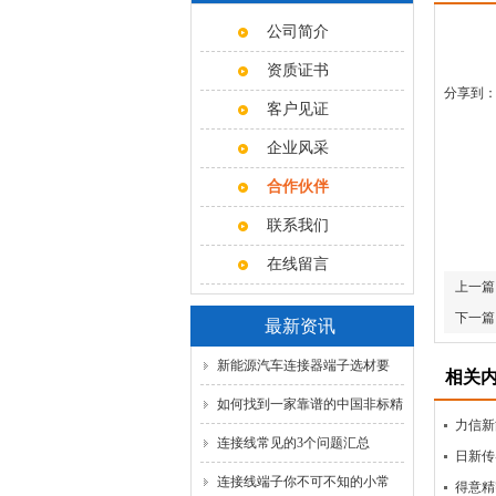
公司简介
资质证书
分享到
客户见证
企业风采
合作伙伴
联系我们
在线留言
上一篇
下一篇
最新资讯
新能源汽车连接器端子选材要
相关
点，磷铜与黄铜怎么选？
如何找到一家靠谱的中国非标精
力信新
密五金定制源头工厂？
连接线常见的3个问题汇总
日新传
连接线端子你不可不知的小常
得意精