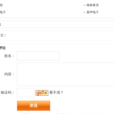
技
格林泰克
电子
慕声电子
息
留言！
评论
姓名：
内容：
验证码：
看不清？